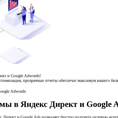
ект и Google Adwords!
тимизация, прозрачные отчеты обеспечат максимум вашего бизн
oogle Adwords
мы в Яндекс Директ и Google 
 Директ и Google Ads позволяет быстро получить целевую ауди